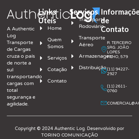
Links
Serviços
Informaçõ
Úteis
de
Transporte
Rodoviário
Contato
Home
A Authentic
Log
Transporte
Quem
Transporte
R. TERCEIRO
Aéreo
Somos
SRG. JOÃO
de Cargas
LOPES
cruza o país
Armazenagem
FILHO, 579
Serviços
de norte a
Distribuição
Cotação
sul
(11) 94227-
2927
transportando
Contato
cargas com
(11) 2611-
total
0760
segurança e
agilidade.
COMERCIAL@AU
Copyright © 2024 Authentic Log. Desenvolvido por
TORINO COMUNICAÇÃO