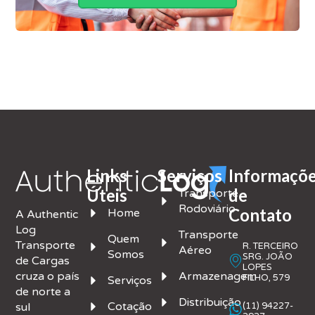
Links
Serviços
Informaçõ
Úteis
de
Transporte
Rodoviário
Contato
Home
A Authentic
Log
Transporte
Quem
Transporte
R. TERCEIRO
Aéreo
Somos
SRG. JOÃO
de Cargas
LOPES
cruza o país
Armazenagem
FILHO, 579
Serviços
de norte a
Distribuição
Cotação
sul
(11) 94227-