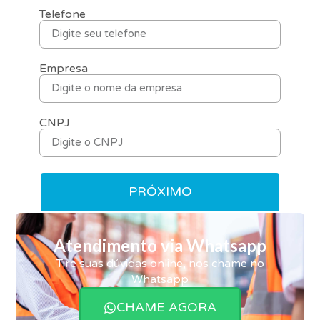
Telefone
Empresa
CNPJ
PRÓXIMO
Atendimento via Whatsapp
Tire suas dúvidas online, nos chame no
Whatsapp
CHAME AGORA